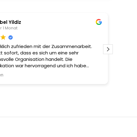
bel Yildiz
r 1 Monat
irklich zufrieden mit der Zusammenarbeit.
Vielen 
 sofort, dass es sich um eine sehr
habe fü
svolle Organisation handelt. Die
bin sehr
ation war hervorragend und ich habe
Möge Al
hnell eine Rückmeldung bekommen. Was
ins höc
en
Weiterle
nders beeindruckt hat, war die ausführliche
Die die
ation per Foto und Video nach dem Auftrag
Amin
ste ich genau, was gemacht wurde. Auch
ist super nett und freundlich. Vielen Dank!