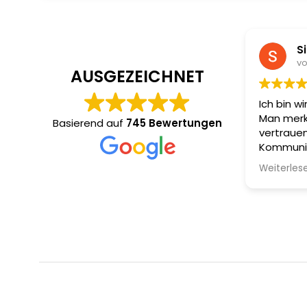
Si
vo
AUSGEZEICHNET
Ich bin w
Man merkt
Basierend auf
745 Bewertungen
vertrauen
Kommunik
immer sc
Weiterles
mich beso
Dokument
– so wus
das Team 