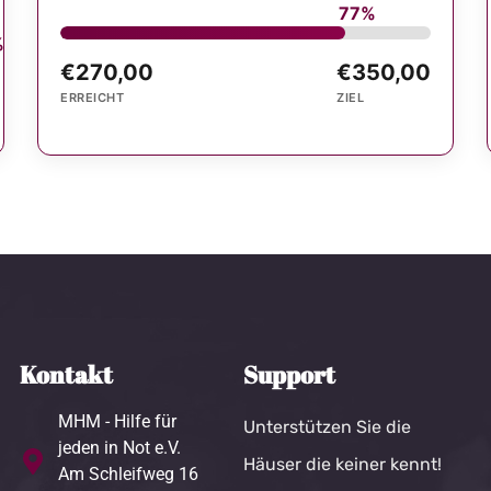
77%
%
€270,00
€350,00
ERREICHT
ZIEL
Kontakt
Support
MHM - Hilfe für
Unterstützen Sie die
jeden in Not e.V.
Häuser die keiner kennt!
Am Schleifweg 16