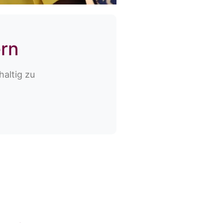
rn
altig zu