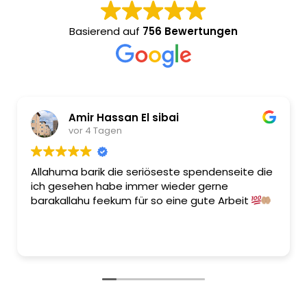
Basierend auf
756 Bewertungen
Amir Hassan El sibai
Id
vor 4 Tagen
vo
uma barik die seriöseste spendenseite die
Ich bin se
esehen habe immer wieder gerne
Möge ALLA
allahu feekum für so eine gute Arbeit
annehmen