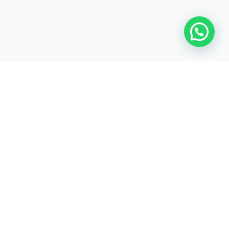
Bankverbindung
MHM – Hilfe für jeden in Not
e.V. IBAN:
DE56553500100200115749