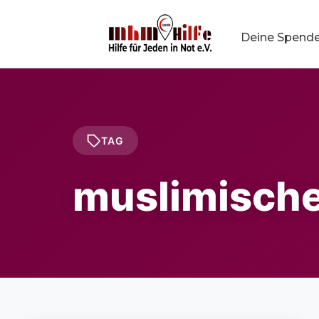
Deine Spend
TAG
muslimische